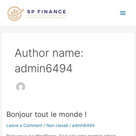
Skip
Main
to
content
Men
Author name:
admin6494
Bonjour tout le monde !
Bonjour
tout
Leave a Comment
/
Non classé
/
admin6494
le
monde !
Bienvenue sur WordPress. Ceci est votre premier article.